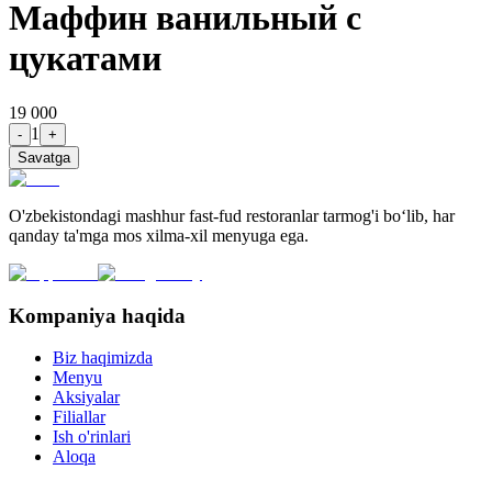
Маффин ванильный с
цукатами
19 000
1
-
+
Savatga
O'zbekistondagi mashhur fast-fud restoranlar tarmog'i bo‘lib, har
qanday ta'mga mos xilma-xil menyuga ega.
Kompaniya haqida
Biz haqimizda
Menyu
Aksiyalar
Filiallar
Ish o'rinlari
Aloqa