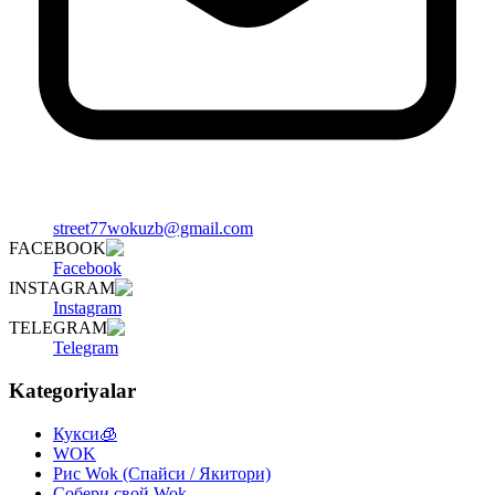
street77wokuzb@gmail.com
FACEBOOK
Facebook
INSTAGRAM
Instagram
TELEGRAM
Telegram
Kategoriyalar
Кукси🧊
WOK
Рис Wok (Спайси / Якитори)
Собери свой Wok