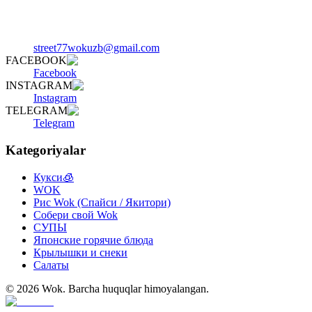
street77wokuzb@gmail.com
FACEBOOK
Facebook
INSTAGRAM
Instagram
TELEGRAM
Telegram
Kategoriyalar
Кукси🧊
WOK
Рис Wok (Спайси / Якитори)
Собери свой Wok
СУПЫ
Японские горячие блюда
Крылышки и снеки
Салаты
©
2026
Wok
.
Barcha huquqlar himoyalangan.