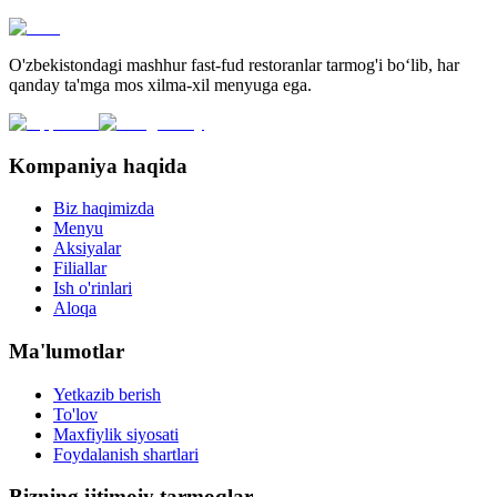
O'zbekistondagi mashhur fast-fud restoranlar tarmog'i bo‘lib, har
qanday ta'mga mos xilma-xil menyuga ega.
Kompaniya haqida
Biz haqimizda
Menyu
Aksiyalar
Filiallar
Ish o'rinlari
Aloqa
Ma'lumotlar
Yetkazib berish
To'lov
Maxfiylik siyosati
Foydalanish shartlari
Bizning ijtimoiy tarmoqlar