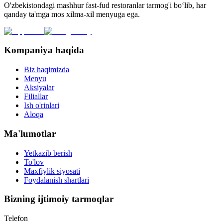
O'zbekistondagi mashhur fast-fud restoranlar tarmog'i bo‘lib, har
qanday ta'mga mos xilma-xil menyuga ega.
Kompaniya haqida
Biz haqimizda
Menyu
Aksiyalar
Filiallar
Ish o'rinlari
Aloqa
Ma'lumotlar
Yetkazib berish
To'lov
Maxfiylik siyosati
Foydalanish shartlari
Bizning ijtimoiy tarmoqlar
Telefon