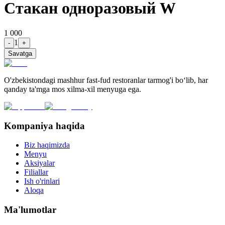
Стакан одноразовый W
1 000
1
-
+
Savatga
O'zbekistondagi mashhur fast-fud restoranlar tarmog'i bo‘lib, har
qanday ta'mga mos xilma-xil menyuga ega.
Kompaniya haqida
Biz haqimizda
Menyu
Aksiyalar
Filiallar
Ish o'rinlari
Aloqa
Ma'lumotlar