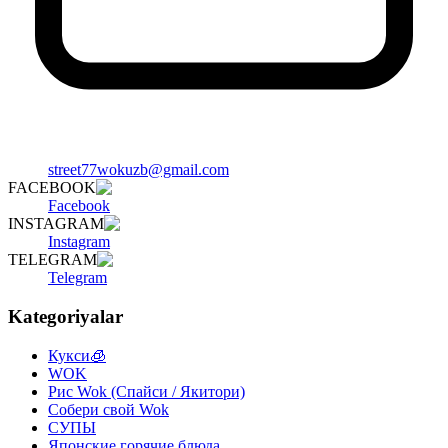
street77wokuzb@gmail.com
FACEBOOK
Facebook
INSTAGRAM
Instagram
TELEGRAM
Telegram
Kategoriyalar
Кукси🧊
WOK
Рис Wok (Спайси / Якитори)
Собери свой Wok
СУПЫ
Японские горячие блюда