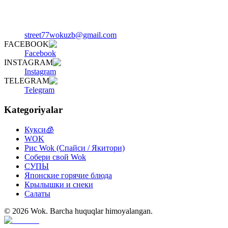
street77wokuzb@gmail.com
FACEBOOK
Facebook
INSTAGRAM
Instagram
TELEGRAM
Telegram
Kategoriyalar
Кукси🧊
WOK
Рис Wok (Спайси / Якитори)
Собери свой Wok
СУПЫ
Японские горячие блюда
Крылышки и снеки
Салаты
©
2026
Wok
.
Barcha huquqlar himoyalangan.