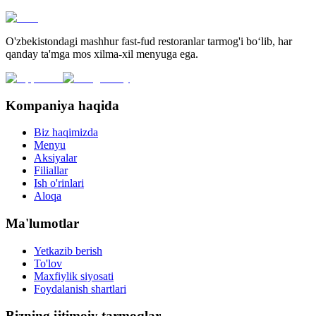
O'zbekistondagi mashhur fast-fud restoranlar tarmog'i bo‘lib, har
qanday ta'mga mos xilma-xil menyuga ega.
Kompaniya haqida
Biz haqimizda
Menyu
Aksiyalar
Filiallar
Ish o'rinlari
Aloqa
Ma'lumotlar
Yetkazib berish
To'lov
Maxfiylik siyosati
Foydalanish shartlari
Bizning ijtimoiy tarmoqlar