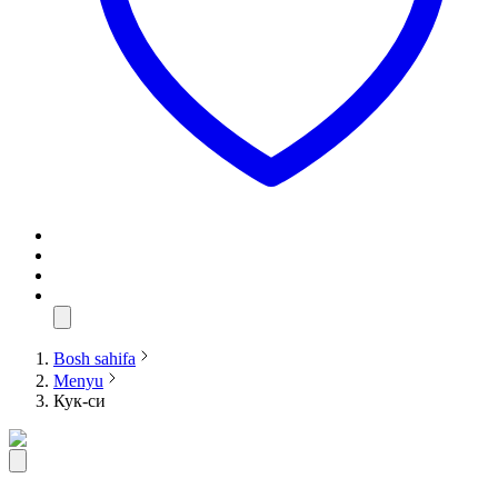
Bosh sahifa
Menyu
Кук-си