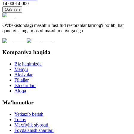
14 000
14 000
Qo'shish
O'zbekistondagi mashhur fast-fud restoranlar tarmog'i bo‘lib, har
qanday ta'mga mos xilma-xil menyuga ega.
Kompaniya haqida
Biz haqimizda
Menyu
Aksiyalar
Filiallar
Ish o'rinlari
Aloqa
Ma'lumotlar
Yetkazib berish
To'lov
Maxfiylik siyosati
Foydalanish shartlari