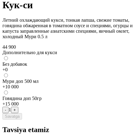
Кук-си
Летний охлаждающий кукси, тонкая лапша, свежие томаты,
говядина обжаренная в томатном соусе и специями, огурцы и
капуста заправленные азиатскими специями, яичный омлет,
холодный Мури 0.5 л
44 900
Дополнительно для кукси
Без добавок
+
0
Мури доп 500 мл
+
10 000
Говядина доп 50гр
+
15 000
1
-
+
Savatga
Tavsiya etamiz