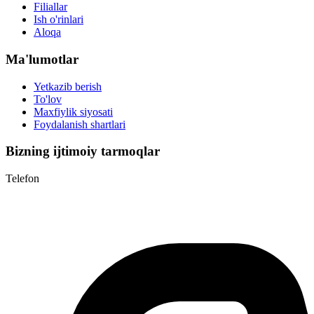
Filiallar
Ish o'rinlari
Aloqa
Ma'lumotlar
Yetkazib berish
To'lov
Maxfiylik siyosati
Foydalanish shartlari
Bizning ijtimoiy tarmoqlar
Telefon