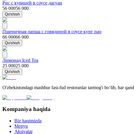
Рис с курицей в соусе дасуан
56 000
56 000
Qo'shish
Пшеничная лапша с говядиной в соусе кунг пао
66 000
66 000
Qo'shish
Лимонад Iced Tea
25 000
25 000
Qo'shish
O'zbekistondagi mashhur fast-fud restoranlar tarmog'i bo‘lib, har qa
Kompaniya haqida
Biz haqimizda
Menyu
Aksiyalar