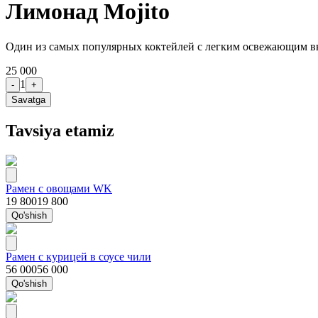
Лимонад Mojito
Один из самых популярных коктейлей с легким освежающим вк
25 000
1
-
+
Savatga
Tavsiya etamiz
Рамен с овощами WK
19 800
19 800
Qo'shish
Рамен с курицей в соусе чили
56 000
56 000
Qo'shish