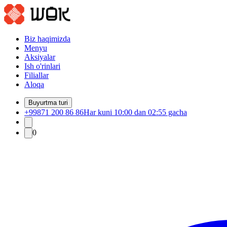
Biz haqimizda
Menyu
Aksiyalar
Ish o'rinlari
Filiallar
Aloqa
Buyurtma turi
+99871 200 86 86
Har kuni 10:00 dan 02:55 gacha
0