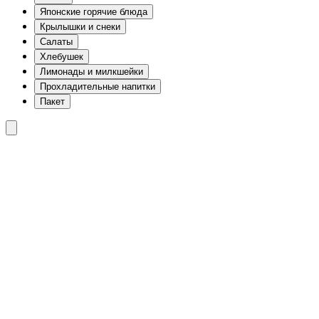
Японские горячие блюда
Крылышки и снеки
Салаты
Хлебушек
Лимонады и милкшейки
Прохладительные напитки
Пакет