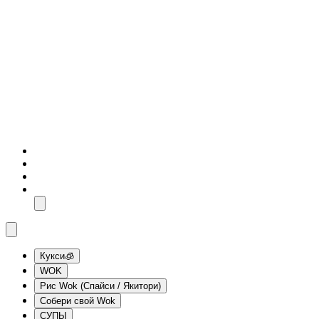
Кукси🧊
WOK
Рис Wok (Спайси / Якитори)
Собери свой Wok
СУПЫ