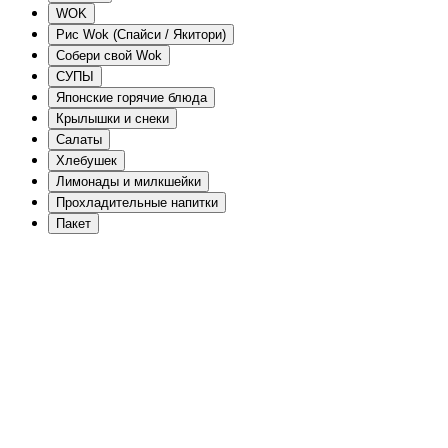
WOK
Рис Wok (Спайси / Якитори)
Собери свой Wok
СУПЫ
Японские горячие блюда
Крылышки и снеки
Салаты
Хлебушек
Лимонады и милкшейки
Прохладительные напитки
Пакет