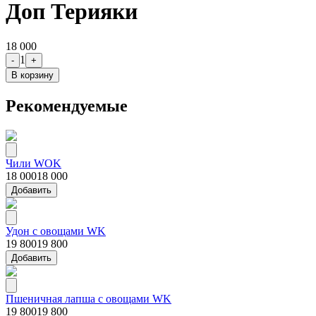
Доп Терияки
18 000
1
-
+
В корзину
Рекомендуемые
Чили WOK
18 000
18 000
Добавить
Удон с овощами WK
19 800
19 800
Добавить
Пшеничная лапша с овощами WK
19 800
19 800