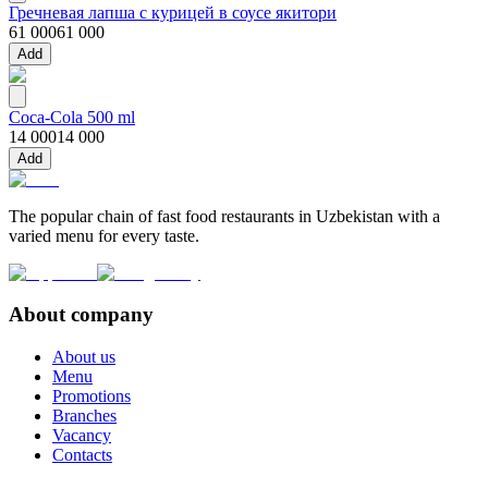
Гречневая лапша с курицей в соусе якитори
61 000
61 000
Add
Coca-Cola 500 ml
14 000
14 000
Add
The popular chain of fast food restaurants in Uzbekistan with a
varied menu for every taste.
About company
About us
Menu
Promotions
Branches
Vacancy
Contacts