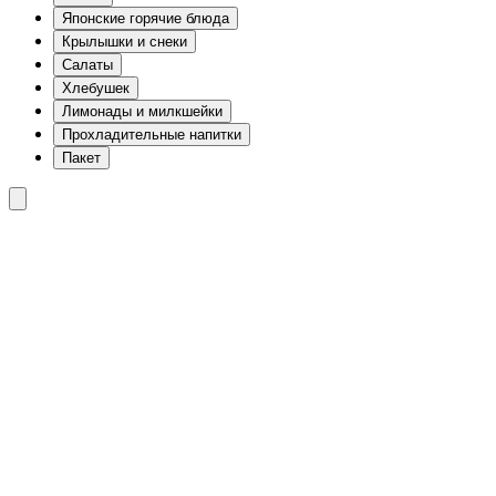
Японские горячие блюда
Крылышки и снеки
Салаты
Хлебушек
Лимонады и милкшейки
Прохладительные напитки
Пакет