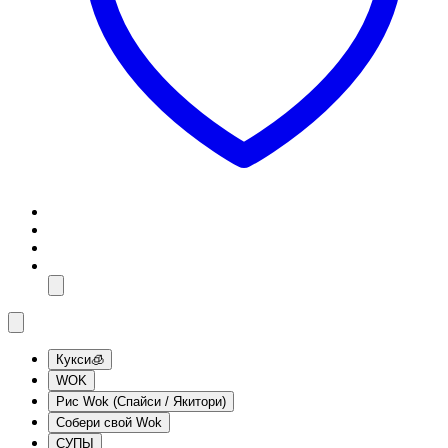
Кукси🧊
WOK
Рис Wok (Спайси / Якитори)
Собери свой Wok
СУПЫ