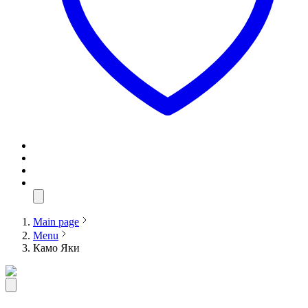
Main page
Menu
Камо Яки