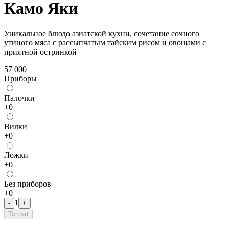
Камо Яки
Уникальное блюдо азиатской кухни, сочетание сочного
утиного мяса с рассыпчатым тайским рисом и овощами с
приятной остринкой
57 000
Приборы
Палочки
+
0
Bилки
+
0
Лoжки
+
0
Без приборов
+
0
1
-
+
To cart