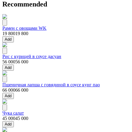
Recommended
Рамен с овощами WK
19 800
19 800
Add
Рис с курицей в соусе дасуан
56 000
56 000
Add
Пшеничная лапша с говядиной в соусе кунг пао
66 000
66 000
Add
Чука салат
45 000
45 000
Add