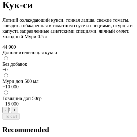
Кук-си
Летний охлаждающий кукси, тонкая лапша, свежие томаты,
говядина обжаренная в томатном соусе и специями, огурцы и
капуста заправленные азиатскими специями, яичный омлет,
холодный Мури 0.5 л
44 900
Дополнительно для кукси
Без добавок
+
0
Мури доп 500 мл
+
10 000
Говядина доп 50гр
+
15 000
1
-
+
To cart
Recommended