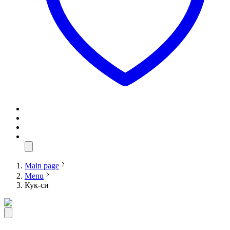
Main page
Menu
Кук-си