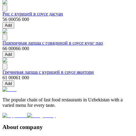
Рис с курицей в соусе дасуан
56 000
56 000
Add
Пшеничная лапша с говядиной в соусе кунг пао
66 000
66 000
Add
Гречневая лапша с курицей в соусе якитори
61 000
61 000
Add
The popular chain of fast food restaurants in Uzbekistan with a
varied menu for every taste.
About company