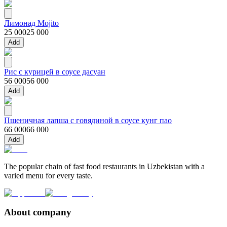
Лимонад Mojito
25 000
25 000
Add
Рис с курицей в соусе дасуан
56 000
56 000
Add
Пшеничная лапша с говядиной в соусе кунг пао
66 000
66 000
Add
The popular chain of fast food restaurants in Uzbekistan with a
varied menu for every taste.
About company