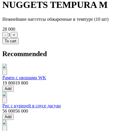
NUGGETS TEMPURA M
Нежнейшие наггетсы обжаренные в темпуре (10 шт)
28 000
1
-
+
To cart
Recommended
Рамен с овощами WK
19 800
19 800
Add
Рис с курицей в соусе дасуан
56 000
56 000
Add