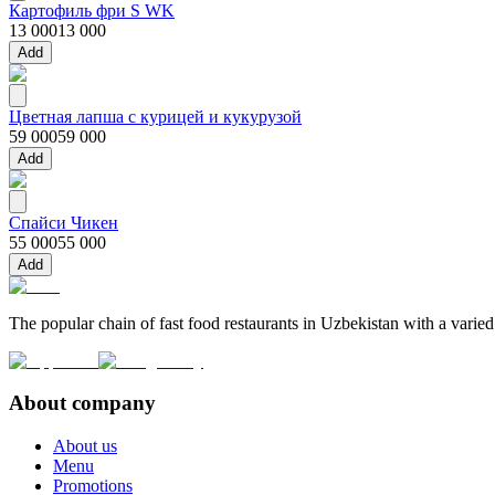
Картофиль фри S WK
13 000
13 000
Add
Цветная лапша с курицей и кукурузой
59 000
59 000
Add
Спайси Чикен
55 000
55 000
Add
The popular chain of fast food restaurants in Uzbekistan with a varied
About company
About us
Menu
Promotions