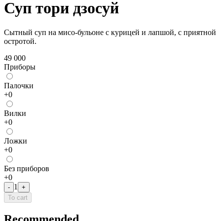
Суп тори дзосуй
Сытный суп на мисо-бульоне с курицей и лапшой, с приятной
остротой.
49 000
Приборы
Палочки
+
0
Bилки
+
0
Лoжки
+
0
Без приборов
+
0
1
-
+
To cart
Recommended